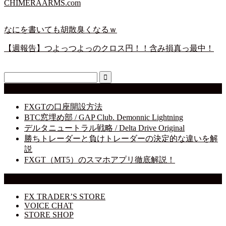
CHIMERAARMS.com
なにを書いても胡散臭くなるｗ
【週報告】つよっつよっのクロス円！！含み損真っ最中！
最近の投稿
FXGTの口座開設方法
BTC窓埋め部 / GAP Club. Demonnic Lightning
デルタニュートラル戦略 / Delta Drive Original
勝ちトレーダーと負けトレーダーの決定的な違いを解
説
FXGT（MT5）のスマホアプリ徹底解説！
コンテンツ
FX TRADER’S STORE
VOICE CHAT
STORE SHOP