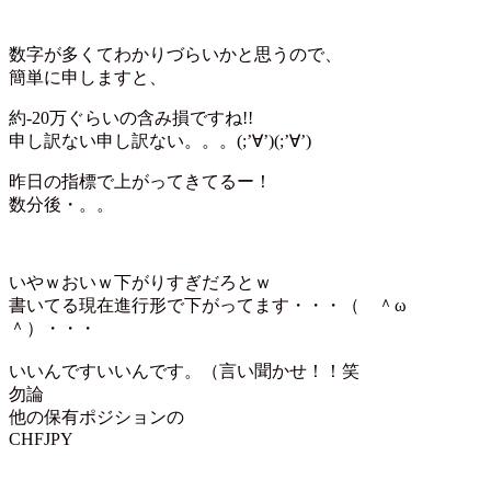
数字が多くてわかりづらいかと思うので、
簡単に申しますと、
約-20万ぐらいの含み損ですね!!
申し訳ない申し訳ない。。。(;’∀’)(;’∀’)
昨日の指標で上がってきてるー！
数分後・。。
いやｗおいｗ下がりすぎだろとｗ
書いてる現在進行形で下がってます・・・（ ＾ω
＾）・・・
いいんですいいんです。（言い聞かせ！！笑
勿論
他の保有ポジションの
CHFJPY