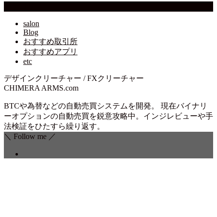
カテゴリー
salon
Blog
おすすめ取引所
おすすめアプリ
etc
デザインクリーチャー / FXクリーチャー
CHIMERA ARMS.com
BTCや為替などの自動売買システムを開発。 現在バイナリ
ーオプションの自動売買を鋭意攻略中。インジレビューや手
法検証をひたすら繰り返す。
＼ Follow me ／