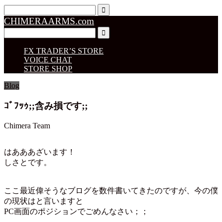
CHIMERAARMS.com
FX TRADER’S STORE
VOICE CHAT
STORE SHOP
Blog
ｺﾞﾌｯｩ;;含み損です;;
Chimera Team
はあああざいます！
しさとです。
ここ最近偉そうなブログを数件書いてきたのですが、今の僕
の現状はと言いますと
PC画面のポジションでごめんなさい；；